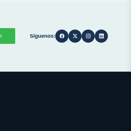
Síguenos:
r