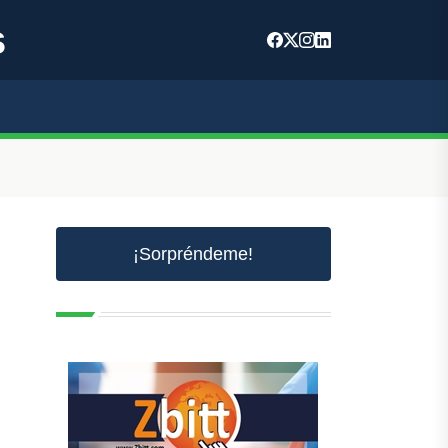
s
¡Sorpréndeme!