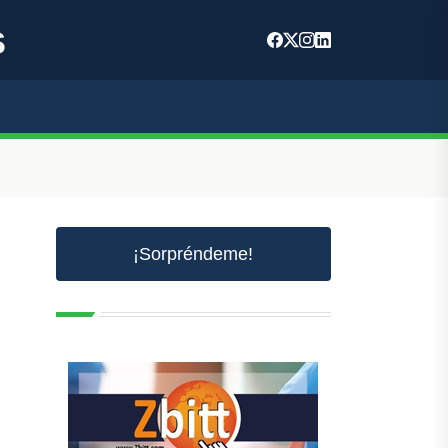
s
¡Sorpréndeme!