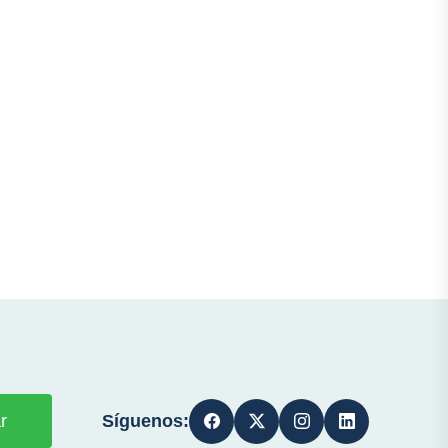
Síguenos:
r