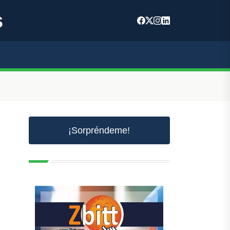
s
¡Sorpréndeme!