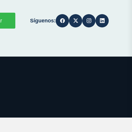
Síguenos:
r