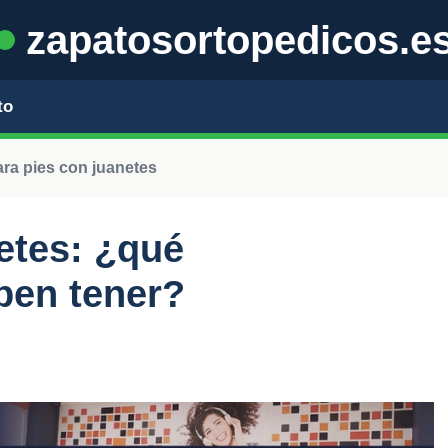
zapatosortopedicos.e
to
ra pies con juanetes
etes: ¿qué
eben tener?