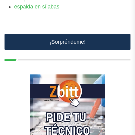
espalda en sílabas
¡Sorpréndeme!