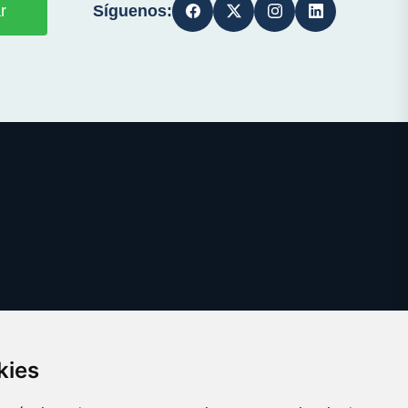
Síguenos:
r
kies