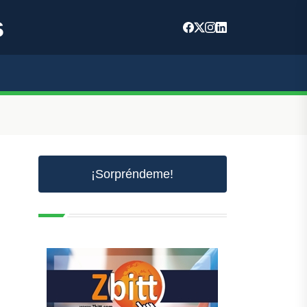
s
¡Sorpréndeme!