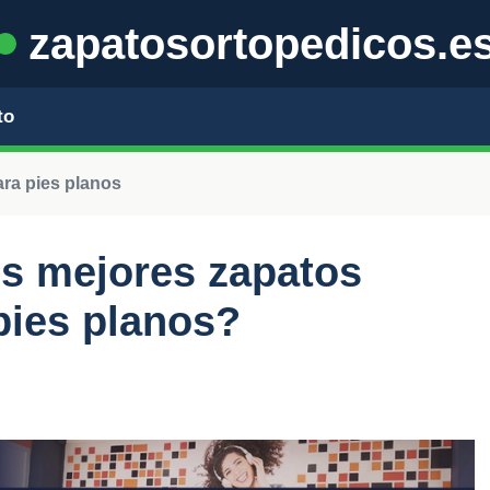
zapatosortopedicos.e
to
ra pies planos
s mejores zapatos
pies planos?