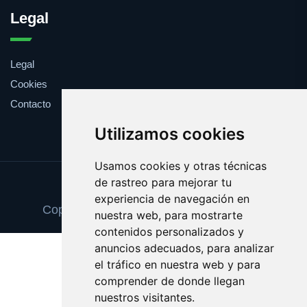
Legal
Legal
Cookies
Contacto
Utilizamos cookies
Usamos cookies y otras técnicas
de rastreo para mejorar tu
Update cookies preferences
experiencia de navegación en
Copyright © 2025 zapatosortopedicos.es
nuestra web, para mostrarte
contenidos personalizados y
anuncios adecuados, para analizar
el tráfico en nuestra web y para
comprender de donde llegan
nuestros visitantes.