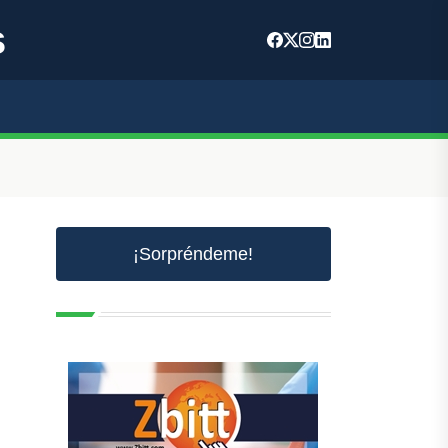
s
¡Sorpréndeme!