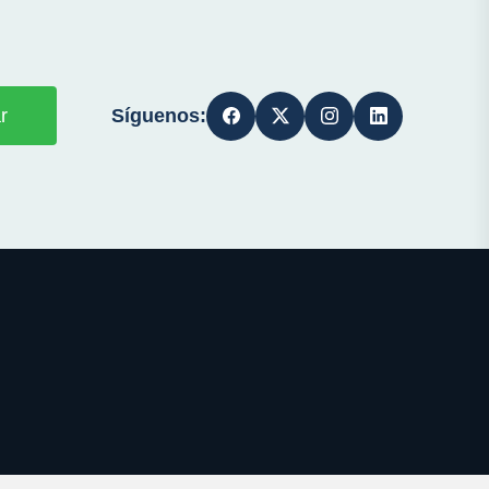
Síguenos:
r