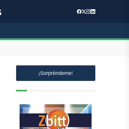
s
¡Sorpréndeme!